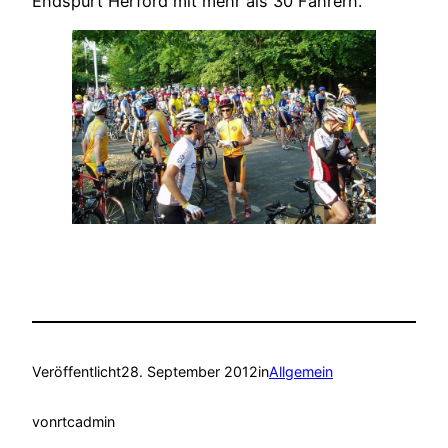
Endspurt Herford mit mehr als 30 Fahrern.
Veröffentlicht
28. September 2012
in
Allgemein
von
rtcadmin